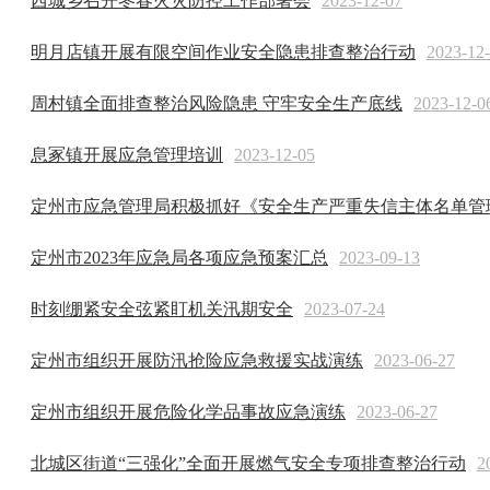
西城乡召开冬春火灾防控工作部署会
2023-12-07
明月店镇开展有限空间作业安全隐患排查整治行动
2023-12
周村镇全面排查整治风险隐患 守牢安全生产底线
2023-12-0
息冢镇开展应急管理培训
2023-12-05
定州市应急管理局积极抓好《安全生产严重失信主体名单管理
定州市2023年应急局各项应急预案汇总
2023-09-13
时刻绷紧安全弦紧盯机关汛期安全
2023-07-24
定州市组织开展防汛抢险应急救援实战演练
2023-06-27
定州市组织开展危险化学品事故应急演练
2023-06-27
北城区街道“三强化”全面开展燃气安全专项排查整治行动
2