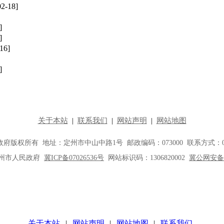
02-18]
]
]
16]
]
关于本站
|
网站声明
|
网站地图
|
联系我们