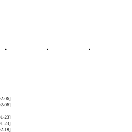
02-06]
02-06]
01-23]
01-23]
02-18]