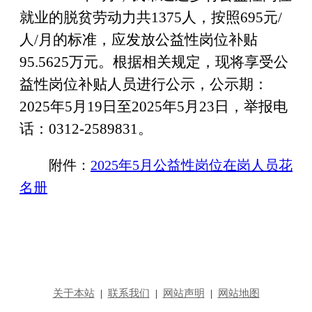
就业的脱贫劳动力共
13
75
人，按照
695
元
/
人
/
月的标准，应发放公益性岗位补贴
95.5625
万元
。
根据相关规定，现将享受公
益性岗位补贴人员进行公示，
公示期：
202
5
年
5
月
19
日至
202
5
年
5
月
23
日
，
举报电
话：
0312-2589831
。
附件：
2025年5月公益性岗位在岗人员花
名册