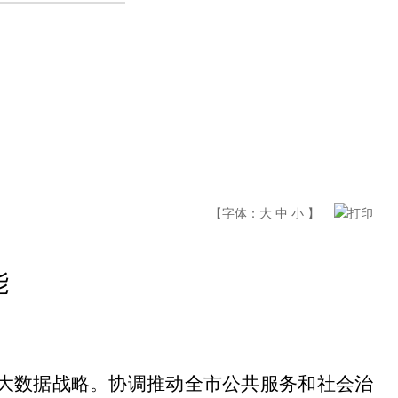
【字体：
大
中
小
】
打印
能
大数据战略。协调推动全
市
公共服务和社会治