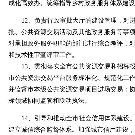
成化高效办。统筹指导乡村政务服务体系建设
1
2
、
负责行政审批大厅的建设管理，对
批、公共资源交易活动及其他政务服务等事
对承担政务服务职能的部门进行综合考评，
和技术性审查评审工作
。
1
3
、
贯彻落实
全
市
公共资源交易和招标
市
公共资源交易平台服务标准化、规范化工
并
监督
市
本级公共资源交易项目进场交易；
标领域协同监管和联动执法。
1
4
、
引导和推动全
市
社会信用体系建设
建立诚信综合监督体系。加强城市信用建设，