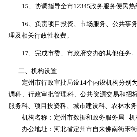
1
5
、
协调指导全
市
12345政务服务便
1
6
、
负责项目投资、市场服务、公共事
理及相关行政性收费。
1
7
、
完成
市
委、
市
政府交办的其他任务
二、机构设置
定州市行政审批局设
1
4
个内设机构
分别
调科、行政审批管理科、公共资源交易和招
服务
科
、项目投资
科
、城市建设
科
、农林水务
机构名称：定州市数据和政务服务局
机
办公地址
：
河北省定州市自来佛南街宋