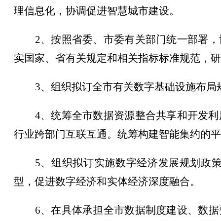
理信息化，协调促进智慧城市建设。
2
、
按照
省委、市委
有关
部门
统一部署，
实
国家
、省
有关规定和相关指标标准规范
，研
3
、
组织拟订全
市
有关数字基础设施布局
4
、
统筹全
市
数据资源整合共享和开发利
行业跨部门互联互通。统筹构建智能集约的平
5
、
组织拟订实施数字经济发展规划政
型，促进数字经济和实体经济深度融合。
6
、
在
具体承担全
市
数据制度建设、数据