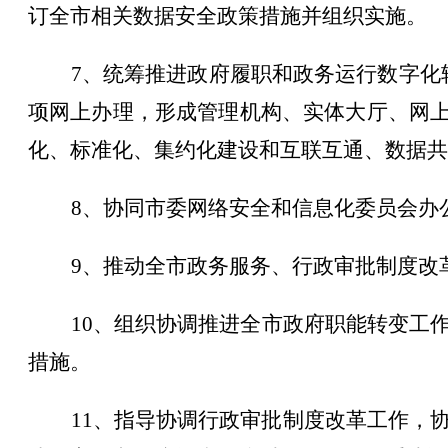
订全
市
相关数据安全政策措施并组织实施。
7
、
统筹推进政府履职和政务运行数字化
项网上办理，形成管理机构、实体大厅、网
化、标准化、集约化建设和互联互通、数据共
8
、
协同
市
委网络安全和信息化委员会办
9
、
推动全
市
政务服务、行政审批制度改
10
、
组织协调推进全
市
政府职能转变工
措施。
1
1
、
指导协调行政审批制度改革工作，